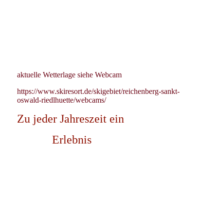
grosse Wohnung
20210611_112117_1
aktuelle Wetterlage siehe Webcam
https://www.skiresort.de/skigebiet/reichenberg-sankt-
oswald-riedlhuette/webcams/
Zu jeder Jahreszeit ein
Erlebnis
Natur Kneipanlage
naturbad
Naturbadeweiher Hohenau